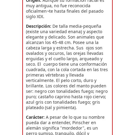
Origen:
Aunque su formación racial es
muy antigua, no fue reconocida
oficialmen¬te hasta finales del pasado
siglo XIX.
Descripción:
De talla media-pequeña
(existe una variedad enana) y aspecto
elegante y delicado. Son animales que
alcanzan los 45-48 cm. Posee una la
cabeza larga y estrecha. Sus ojos son
ovalados y oscuros, las orejas llevadas
erguidas y el cuello largo, arqueado y
seco. El cuerpo tiene una conformación
cuadrada, con la cola cortada en las tres
primeras vértebras y llevada
verticalmente. El pelo corto, duro y
brillante. Los colores del manto pueden
ser: negro con tonalidades fuego; negro
puro; castaño caprino hasta rojo ciervo;
azul gris con tonalidades fuego; gris
plateado (sal y pimienta).
Carácter:
A pesar de lo que su nombre
pueda dar a entender, Pinscher en
alemán significa "mordedor", es un
perro sumiso, tranquilo, dócil y