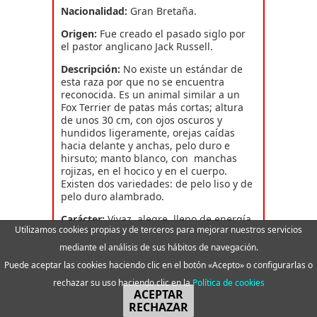
Nacionalidad:
Gran Bretaña.
Origen:
Fue creado el pasado siglo por
el pastor anglicano Jack Russell.
Descripción:
No existe un estándar de
esta raza por que no se encuentra
reconocida. Es un animal similar a un
Fox Terrier de patas más cortas; altura
de unos 30 cm, con ojos oscuros y
hundidos ligeramente, orejas caídas
hacia delante y anchas, pelo duro e
hirsuto; manto blanco, con manchas
rojizas, en el hocico y en el cuerpo.
Existen dos variedades: de pelo liso y de
pelo duro alambrado.
Carácter:
Vivaz, alegre, lleno de energía.
Utilizamos cookies propias y de terceros para mejorar nuestros servicios
Fiel y afectuoso, necesita de ejercicio
regular y pronunciado.
mediante el análisis de sus hábitos de navegación.
Puede aceptar las cookies haciendo clic en el botón «Acepto» o configurarlas o
Utilización:
Empleado en la caza de
Llamar
Whatsapp
pequeños animales de madriguera en
rechazar su uso haciendo clic en la
Política de cookies
sus origenes, ya que presenta gran
ACEPTAR
habilidad y rapidez, lo que le permite
RECHAZAR