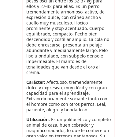
pesos oscilan entre los 32-37 kg para
ellos y 27-32 para ellas. Es un perro
tremendamente armonioso, activo, de
expresión dulce, con cráneo ancho y
cuello muy musculoso. Hocico
prominente y stop acentuado. Cuerpo
equilibrado, compacto. Pecho bien
descendido y costillar amplio. La cola no
debe enroscarse, presenta un pelaje
abundante y medianamente largo. Pelo
liso u ondulado, con subpelo denso e
impermeable. El manto es de
tonalidades que van desde el oro al
crema.
Carácter:
Afectuoso, tremendamente
dulce y expresivo, muy dócil y con gran
capacidad para el aprendizaje.
Extraordinariamente sociable tanto con
el hombre como con otros perros. Leal,
paciente, alegre y bondadoso.
Utilización:
Es un polifacético y completo
animal de caza, buen cobrador y
magnífico nadador, lo que le confiere un
gran valor en terrenos pantanosos. Su