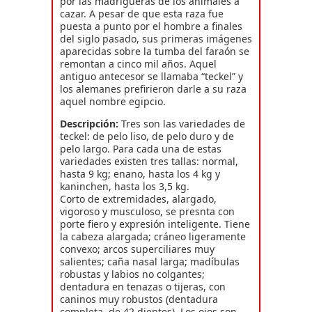
por las madrigueras de los animales a
cazar. A pesar de que esta raza fue
puesta a punto por el hombre a finales
del siglo pasado, sus primeras imágenes
aparecidas sobre la tumba del faraón se
remontan a cinco mil años. Aquel
antiguo antecesor se llamaba “teckel” y
los alemanes prefirieron darle a su raza
aquel nombre egipcio.
Descripción:
Tres son las variedades de
teckel: de pelo liso, de pelo duro y de
pelo largo. Para cada una de estas
variedades existen tres tallas: normal,
hasta 9 kg; enano, hasta los 4 kg y
kaninchen, hasta los 3,5 kg.
Corto de extremidades, alargado,
vigoroso y musculoso, se presnta con
porte fiero y expresión inteligente. Tiene
la cabeza alargada; cráneo ligeramente
convexo; arcos superciliares muy
salientes; caña nasal larga; madíbulas
robustas y labios no colgantes;
dentadura en tenazas o tijeras, con
caninos muy robustos (dentadura
completa, de 42 dientes). Los ojos son